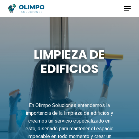
Skip
Menu
to
Close
main
Menu
content
LIMPIEZA
DE
EDIFICIOS
En
Olimpo
Soluciones
entendemos
la
importancia
de
la
limpieza
de
edificios
y
creamos
un
servicio
especializado
en
esto,
diseñado
para
mantener
el
espacio
impecable
en
todo
momento
y
crear
un