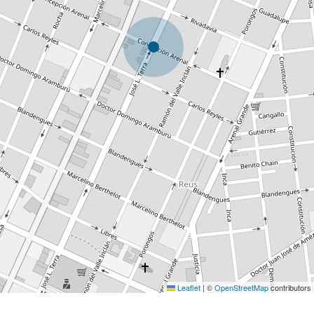
Leaflet
|
©
OpenStreetMap
contributors