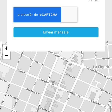
0 / 180
Enviar mensaje
+
−